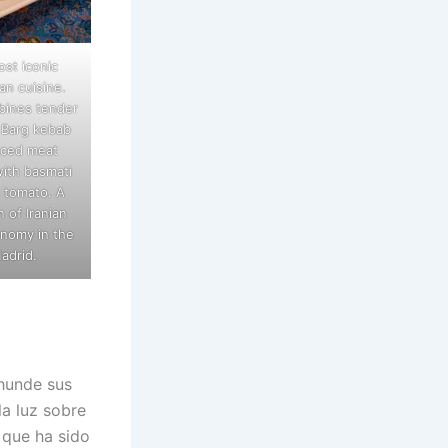
st iconic
an cuisine.
bines tender
 Barg kebab
nced meat
ith basmati
d tomato. A
 of Iranian
onomy in the
adrid.
 hunde sus
la luz sobre
a que ha sido