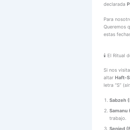
declarada
P
Para nosot
Queremos qu
estas fecha
🕯️ El Ritua
Si nos visit
altar
Haft-S
letra “S” (
si
Sabzeh (
Samanu (
trabajo.
Senjed (F