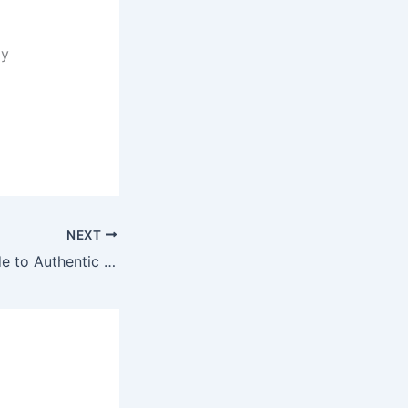
 y
NEXT
The Ultimate Guide to Authentic Persian Food in Madrid: A Journey Through Tradition at PARSI