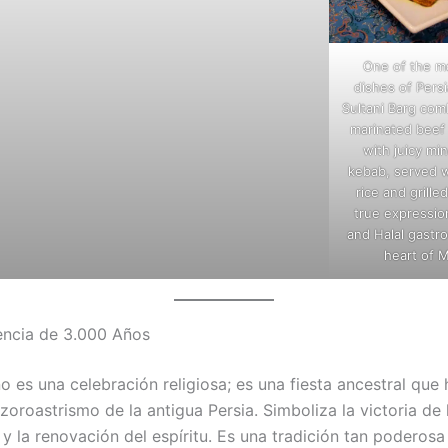
One of the mo
dishes of Persi
Sultani Barg com
marinated beef
with juicy mi
kebab, served w
rice and grille
true expression
and Halal gastr
heart of M
encia de 3.000 Años
o es una celebración religiosa; es una fiesta ancestral que
 zoroastrismo de la antigua Persia. Simboliza la victoria de 
s y la renovación del espíritu. Es una tradición tan poderos