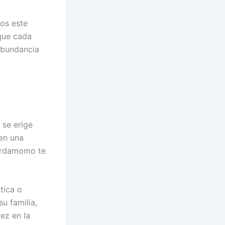
os este
 que cada
abundancia
 se erige
en una
cardamomo te
tica o
u familia,
ez en la