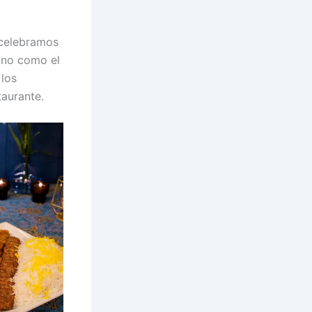
 celebramos
sino como el
 los
taurante.