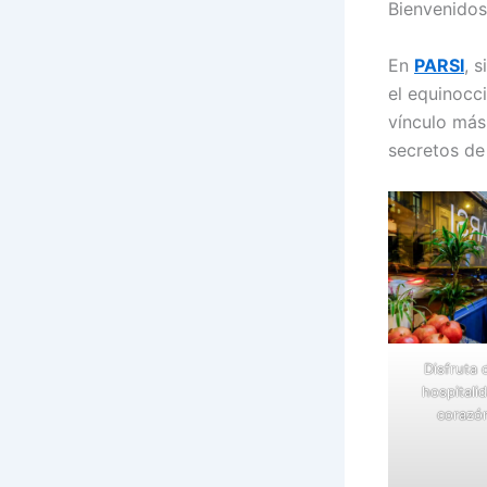
Bienvenidos
En
PARSI
, 
el equinocc
vínculo más
secretos de
Disfruta 
hospitali
corazó