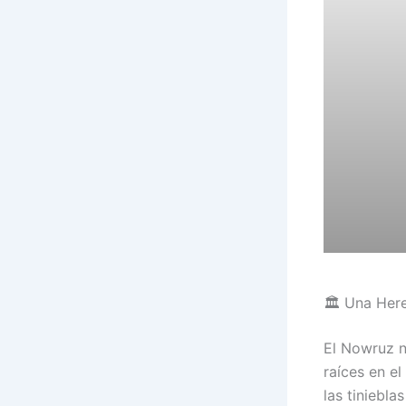
🏛️ Una Her
El Nowruz n
raíces en el
las tiniebla