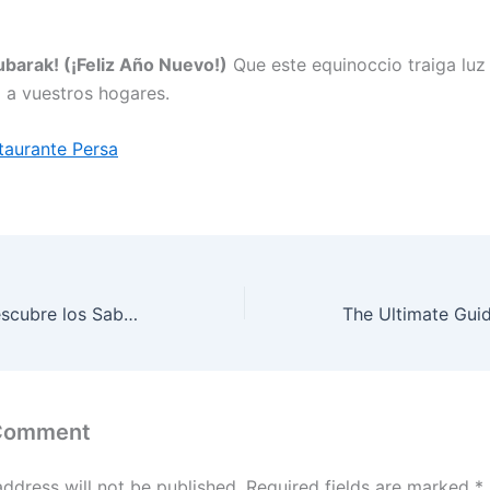
barak! (¡Feliz Año Nuevo!)
Que este equinoccio traiga luz
 a vuestros hogares.
taurante Persa
Cocina Persa: Descubre los Sabores Únicos de la Gastronomía Iraní en Madrid
 Comment
address will not be published.
Required fields are marked
*