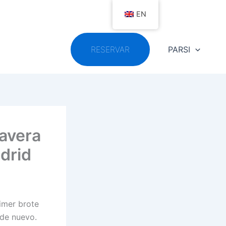
EN
RESERVAR
PARSI
mavera
adrid
rimer brote
 de nuevo.