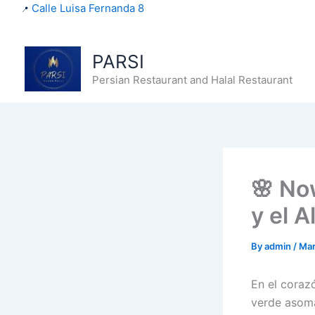
Calle Luisa Fernanda 8
Skip
content
📍
to
content
PARSI
Persian Restaurant and Halal Restaurant
🌸 No
y el 
By
admin
/
Mar
En el corazó
verde asoma