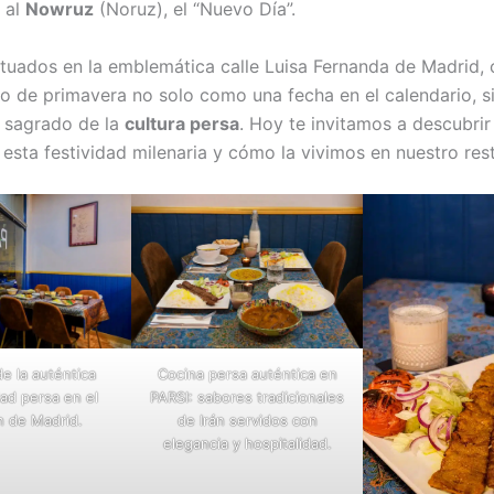
 al
Nowruz
(Noruz), el “Nuevo Día”.
situados en la emblemática calle Luisa Fernanda de Madrid,
io de primavera no solo como una fecha en el calendario, 
 sagrado de la
cultura persa
. Hoy te invitamos a descubrir
 esta festividad milenaria y cómo la vivimos en nuestro res
de la auténtica
Cocina persa auténtica en
dad persa en el
PARSI: sabores tradicionales
n de Madrid.
de Irán servidos con
elegancia y hospitalidad.