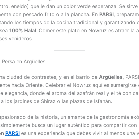
lantro, eneldo) que le dan un color verde esperanza. Se sirve
mente con pescado frito o a la plancha. En
PARSI
, preparam
etando los tiempos de la cocina tradicional y garantizando
 sea
100% Halal
. Comer este plato en Nowruz es atraer la 
ses venideros.
 Persa en Argüelles
na ciudad de contrastes, y en el barrio de
Argüelles
, PARSI
nte hacia Oriente. Celebrar el Nowruz aquí es sumergirse 
e elegancia, donde el aroma del azafrán real y el té con 
a los jardines de Shiraz o las plazas de Isfahán.
apasionado de la historia, un amante de la gastronomía exó
 simplemente busca un lugar auténtico para compartir con s
en
PARSI
es una experiencia que debes vivir al menos una v