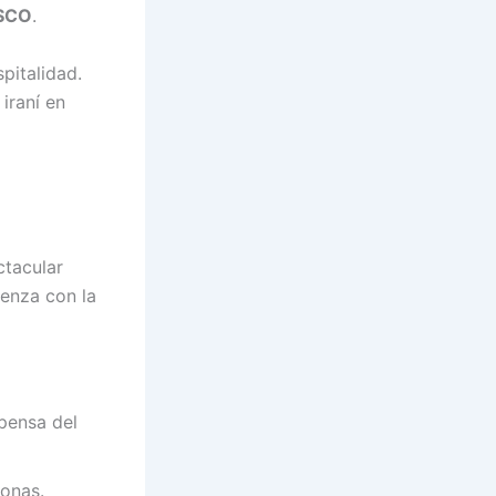
ESCO
.
pitalidad.
iraní en
ctacular
enza con la
pensa del
sonas.