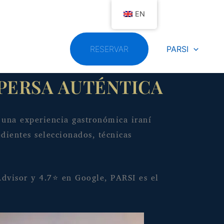
EN
RESERVAR
PARSI
 PERSA AUTÉNTICA
 una experiencia gastronómica iraní
dientes seleccionados, técnicas
dvisor y 4.7⭐ en Google, PARSI es el