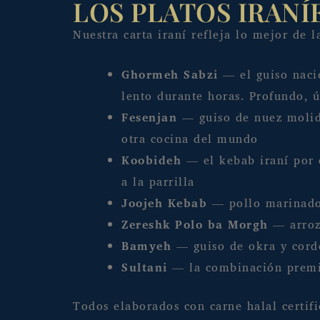
LOS PLATOS IRANÍ
Nuestra carta iraní refleja lo mejor de 
Ghormeh Sabzi
— el guiso nacio
lento durante horas. Profundo, 
Fesenjan
— guiso de nuez molida
otra cocina del mundo
Koobideh
— el kebab iraní por 
a la parrilla
Joojeh Kebab
— pollo marinado 
Zereshk Polo ba Morgh
— arroz 
Bamyeh
— guiso de okra y corde
Sultani
— la combinación premi
Todos elaborados con carne halal certifi