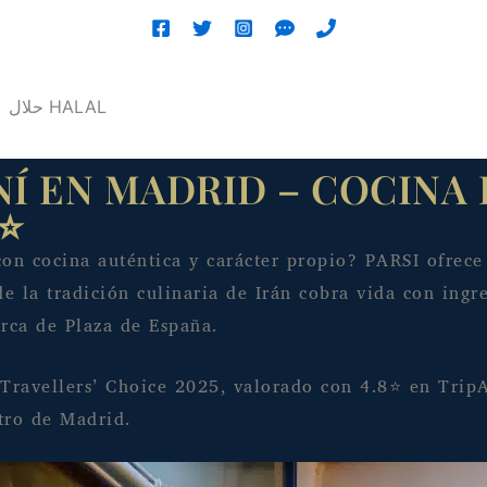
حلال
HALAL
Í EN MADRID – COCINA
8⭐
con cocina auténtica y carácter propio? PARSI ofrece
 la tradición culinaria de Irán cobra vida con ingre
erca de Plaza de España.
Travellers’ Choice 2025, valorado con 4.8⭐ en TripA
ntro de Madrid.