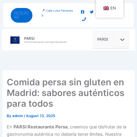
Skip
content
EN
to
📍
Calle Luisa Fernanda
RESERV
8
AR
content
PARSI
PARSI
Persian Restaurant and Halal Restaurant
Comida persa sin gluten en
Madrid: sabores auténticos
para todos
By
admin
/
August 13, 2025
En
PARSI Restaurante Persa
, creemos que disfrutar de la
gastronomía auténtica no debería tener límites. Nuestra